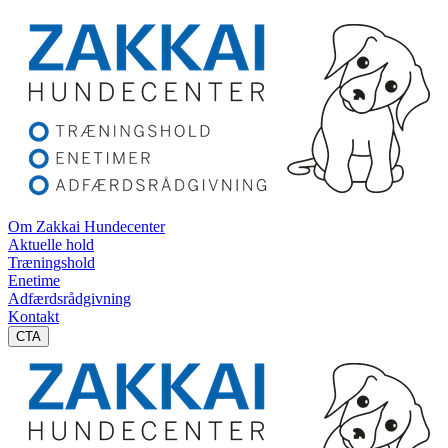
Om Zakkai Hundecenter
Aktuelle hold
Træningshold
Enetime
Adfærdsrådgivning
Kontakt
CTA