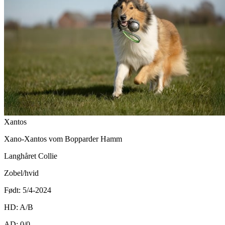
Xantos
Xano-Xantos vom Bopparder Hamm
Langhåret Collie
Zobel/hvid
Født: 5/4-2024
HD: A/B
AD: 0/0